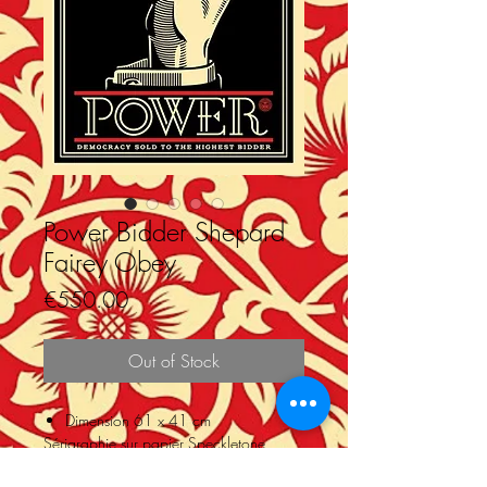
Power Bidder Shepard
Fairey Obey
Price
€550.00
Out of Stock
Dimension 61 x 41 cm
Sérigraphie sur papier Speckletone
Creme. Signé par Shepard