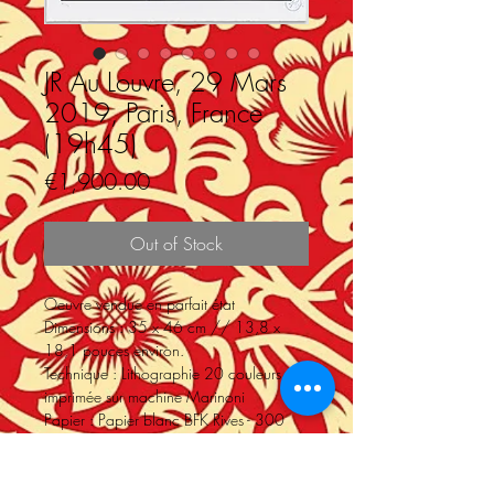
JR Au Louvre, 29 Mars
2019, Paris, France
(19h45)
Price
€1,900.00
Out of Stock
Oeuvre vendue en parfait état
Dimensions : 35 x 46 cm // 13,8 x
18,1 pouces environ.
Technique : Lithographie 20 couleurs
imprimée sur machine Marinoni
Papier : Papier blanc BFK Rives - 300
grammes
Numéroté /250 en bas à gauche
Signé par JR en bas à droite