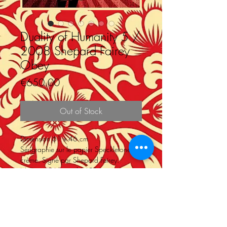
Duality of Humanity 5 /
2008 Shepard Fairey
Obey
Price
€650.00
Out of Stock
Dimension 61 x 46 cm
Sérigraphie sur le papier Speckletone
crème. Signé par Shepard Fairey.
Numéro d'édition de 450.
Store Policy